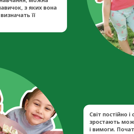
 навчання, можна
навичок, з яких вона
визначать її
Світ постійно і
зростають можл
і вимоги. Поча