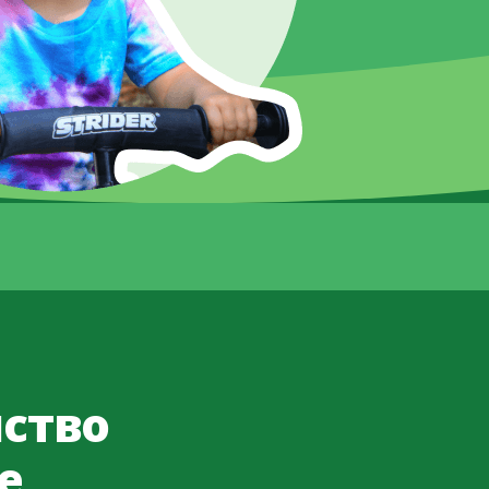
нство
е