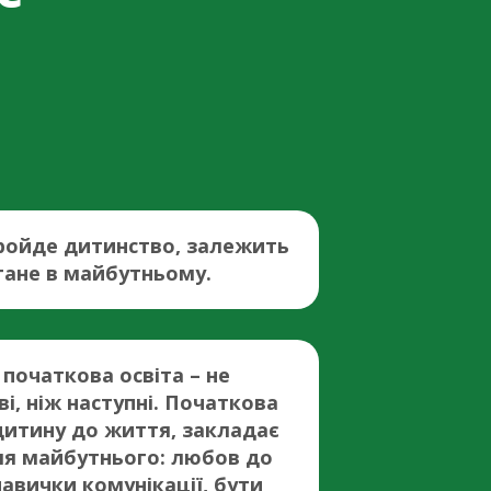
пройде дитинство, залежить
тане в майбутньому.
початкова освіта – не
, ніж наступні. Початкова
дитину до життя, закладає
я майбутнього: любов до
 навички комунікації, бути