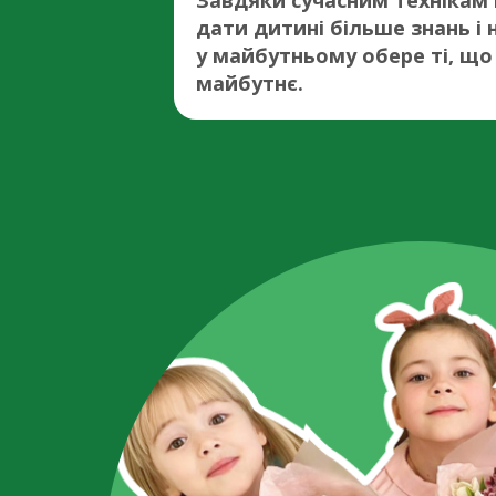
Завдяки сучасним технікам
дати дитині більше знань і 
у майбутньому обере ті, що 
майбутнє.