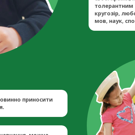
толерантним 
кругозір, люб
мов, наук, сп
 повинно приносити
я.