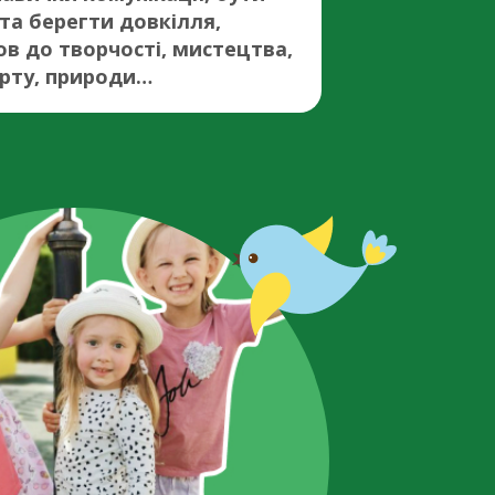
та берегти довкілля,
ов до творчості, мистецтва,
орту, природи…