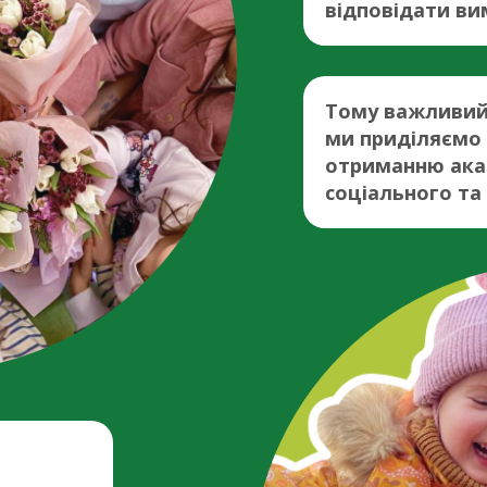
відповідати ви
Тому важливий 
ми приділяємо 
отриманню акад
соціального та