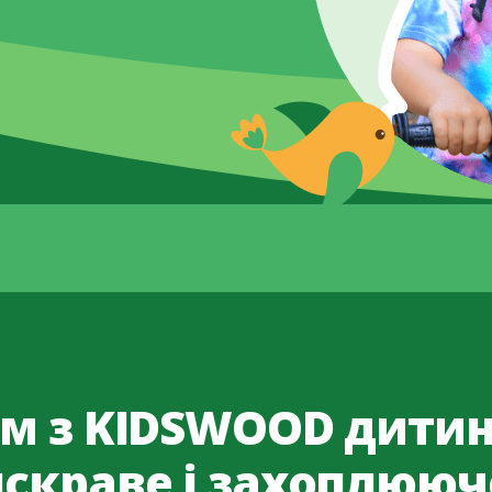
м з KIDSWOOD дити
яскраве і захоплююч