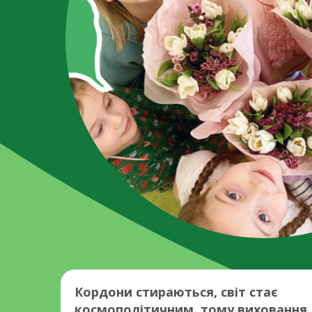
Кордони стираються, світ стає
космополітичним, тому виховання