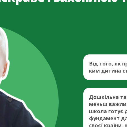
Від того, як 
ким дитина с
Дошкільна та 
меньш важливі
школа готує 
фундамент дл
своєї країни,