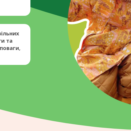
вільних
ти та
поваги,