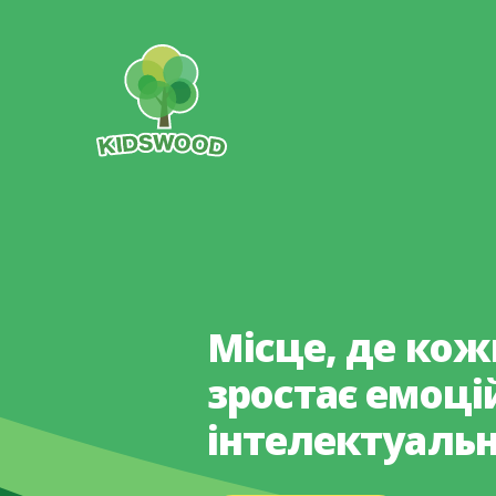
Місце, де кож
зростає емоці
інтелектуаль