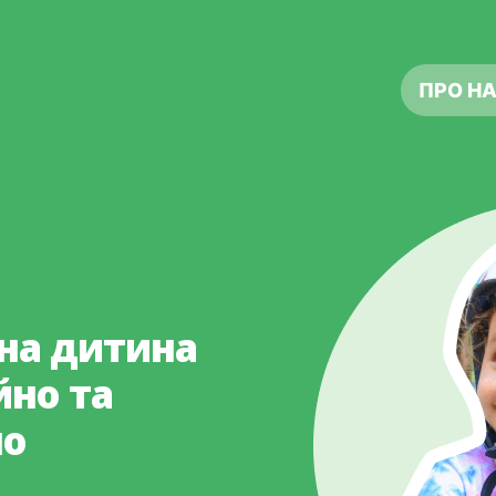
ПРО Н
на дитина
йно та
но